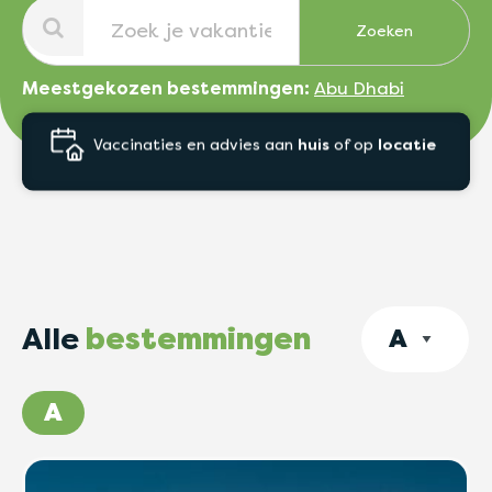
Search
for:
Meestgekozen bestemmingen:
Abu Dhabi
Ook
's avonds
en in het
weekend
Alle
bestemmingen
A