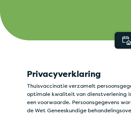
rgoed
door ziektekostenverzekering
Privacyverklaring
Thuisvaccinatie verzamelt persoonsgegev
optimale kwaliteit van dienstverlening 
een voorwaarde. Persoonsgegevens wor
de Wet Geneeskundige behandelingsover