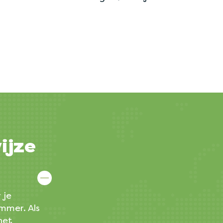
ijze
 je
mmer. Als
het