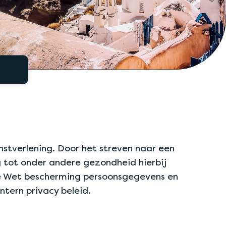
Ook
's avonds
en in het
weekend
stverlening. Door het streven naar een
g tot onder andere gezondheid hierbij
e Wet bescherming persoonsgegevens en
tern privacy beleid.