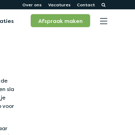
Over ons
Vacatures
Contact
aties
Afspraak maken
 de
en sla
 je
p voor
aar