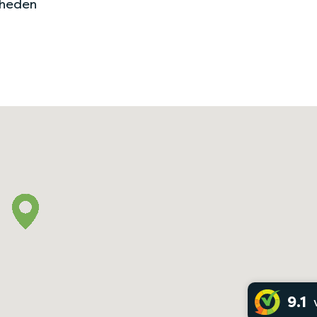
kheden
9.1