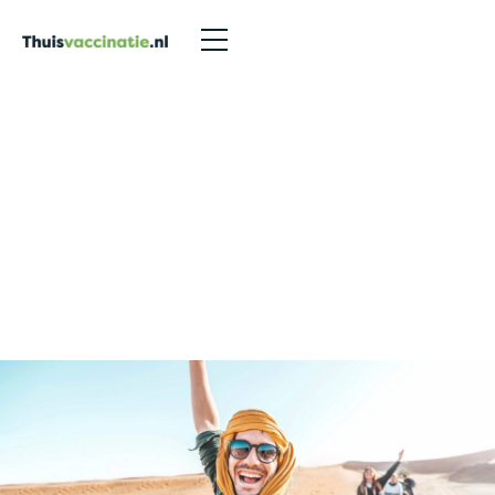
Media
>
thuisvaccinatie in rtl 4 programma editie nl