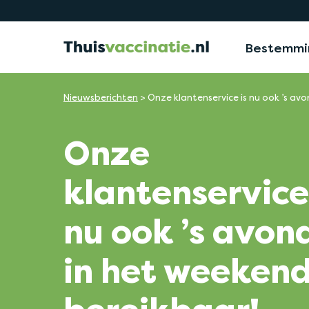
Bestemmi
Nieuwsberichten
>
Onze klantenservice is nu ook ’s av
Onze
klantenservice
nu ook ’s avon
in het weeken