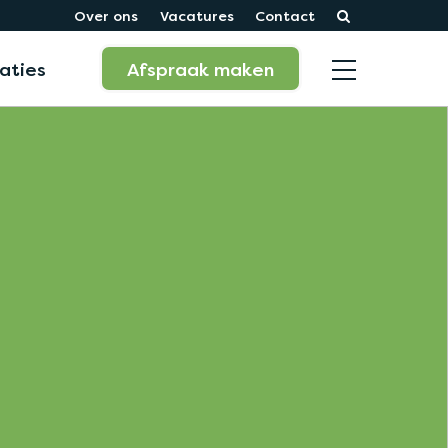
Over ons
Vacatures
Contact
aties
Afspraak maken