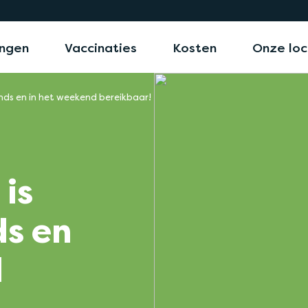
ngen
Vaccinaties
Kosten
Onze loc
onds en in het weekend bereikbaar!
 is
ds en
d