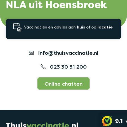
NLA uit Hoensbroek
Vaccinaties en advies aan
huis
of op
locatie
info@thuisvaccinatie.nl
023 30 31 200
Online chatten
9.1