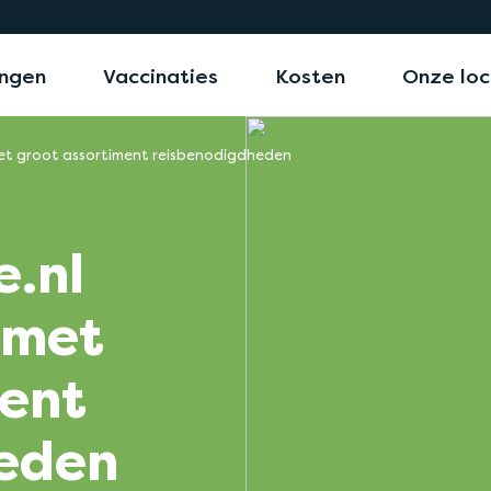
ngen
Vaccinaties
Kosten
Onze loc
met groot assortiment reisbenodigdheden
e.nl
 met
ment
eden