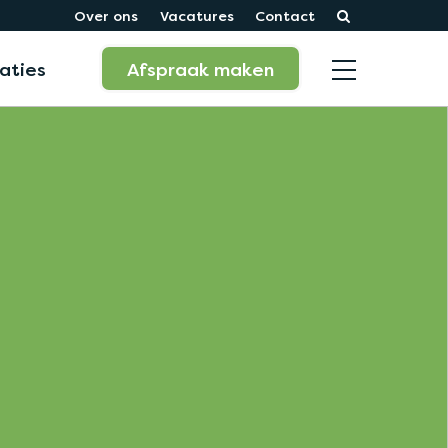
Over ons
Vacatures
Contact
aties
Afspraak maken