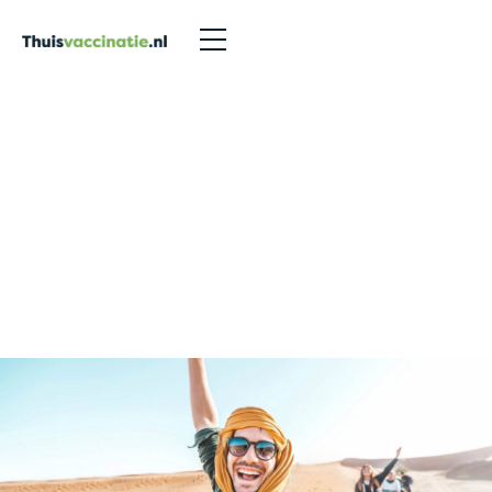
Tips voor op reis
>
Tegen hoogteziekte