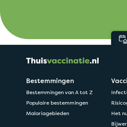
rgoed
door ziektekostenverzekering
Bestemmingen
Vacc
Bestemmingen van A tot Z
Infect
Populaire bestemmingen
Risic
Malariagebieden
Het nu
Bijwer