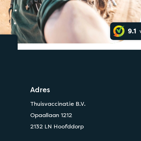
9.1
Ook
's avonds
en in het
weekend
Adres
Thuisvaccinatie B.V.
Opaallaan 1212
2132 LN Hoofddorp