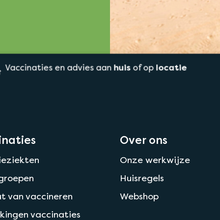
Vaccinaties en advies aan
huis
of op
locatie
inaties
Over ons
ieziekten
Onze werkwijze
ogroepen
Huisregels
t van vaccineren
Webshop
kingen vaccinaties