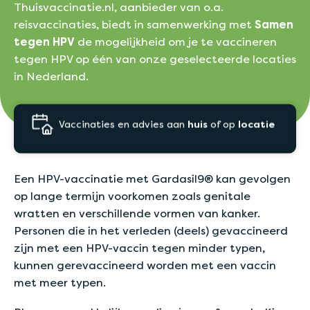
Thuisvaccinatie.nl, aanbieder van o.a.
reisvaccinaties, biedt in samenwerking met
Samen
tegen HPV
de mogelijkheid om je te vaccineren
tegen HPV op één van onze geselecteerde locaties
in Nederland.
Vaccinaties en advies aan
huis
of op
locatie
Een HPV-vaccinatie met Gardasil9® kan gevolgen
op lange termijn voorkomen zoals genitale
wratten en verschillende vormen van kanker.
Personen die in het verleden (deels) gevaccineerd
zijn met een HPV-vaccin tegen minder typen,
kunnen gerevaccineerd worden met een vaccin
met meer typen.