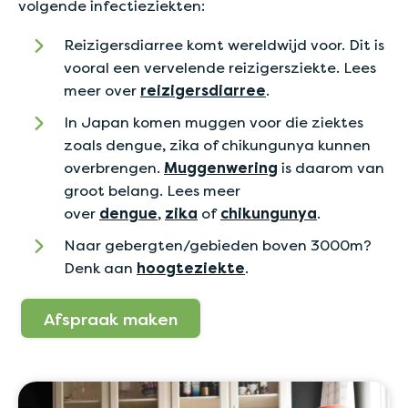
volgende infectieziekten:
Reizigersdiarree komt wereldwijd voor. Dit is
vooral een vervelende reizigersziekte. Lees
meer over
reizigersdiarree
.
In Japan komen muggen voor die ziektes
zoals dengue, zika of chikungunya kunnen
overbrengen.
Muggenwering
is daarom van
groot belang. Lees meer
over
dengue
,
zika
of
chikungunya
.
Naar gebergten/gebieden boven 3000m?
Denk aan
hoogteziekte
.
Afspraak maken