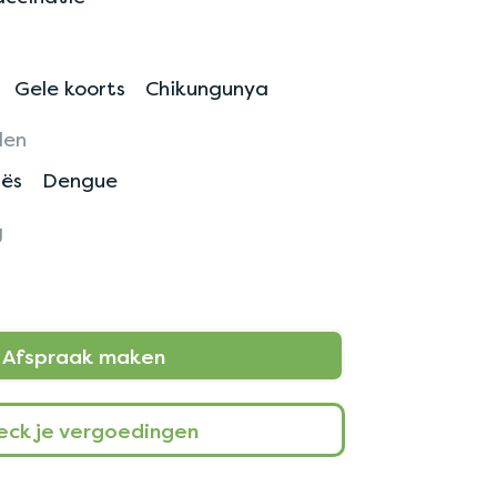
Gele koorts
Chikungunya
len
ës
Dengue
g
Afspraak maken
eck je vergoedingen