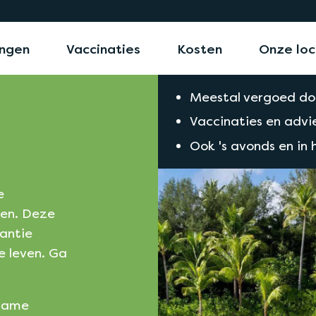
ngen
Vaccinaties
Kosten
Onze loc
Meestal vergoed do
Vaccinaties en advie
Ook 's avonds en in
e
men. Deze
kantie
e leven. Ga
name