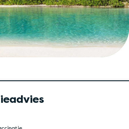
ieadvies
accinatie