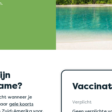
n.
ijn
name?
Vaccinat
icht wanneer je
Verplicht
waar
gele koorts
n Zuid-Amerika voor.
Geen verplichte v