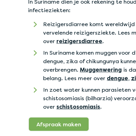
In Suriname dien je ook rekening te ho
infectieziekten:
Reizigersdiarree komt wereldwijd v
vervelende reizigersziekte. Lees 
over
reizigersdiarree
.
In Suriname komen muggen voor di
dengue, zika of chikungunya kunn
overbrengen.
Muggenwering
is d
belang. Lees meer over
dengue
,
z
In zoet water kunnen parasieten 
schistosomiasis (bilharzia) veroor
over
schistosomiasis
.
Afspraak maken