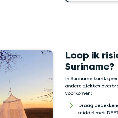
Loop ik ris
Suriname?
In Suriname komt gee
andere ziektes overbr
voorkomen:
Draag bedekkend
middel met DEET