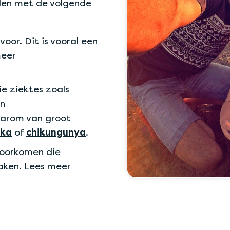
uden met de volgende
oor. Dit is vooral een
meer
e ziektes zoals
en
aarom van groot
ika
of
chikungunya
.
voorkomen die
zaken. Lees meer