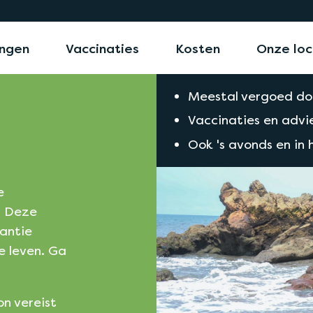
ngen
Vaccinaties
Kosten
Onze loc
Meestal vergoed do
Vaccinaties en advie
Ook 's avonds en in
e
. Deze
kantie
e leven. Ga
n vereist