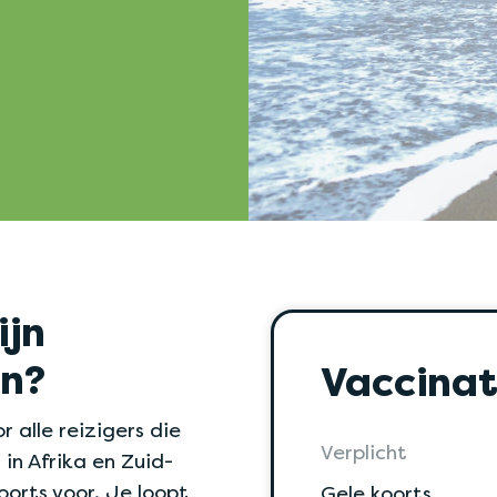
ijn
n?
Vaccinat
or alle reizigers die
Verplicht
in Afrika en Zuid-
orts voor. Je loopt
Gele koorts