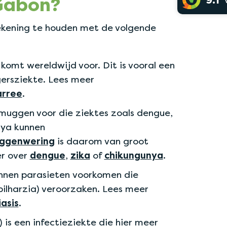
9.1
Gabon?
rekening te houden met de volgende
komt wereldwijd voor. Dit is vooral een
gersziekte. Lees meer
arree
.
uggen voor die ziektes zoals dengue,
nya kunnen
ggenwering
is daarom van groot
er over
dengue
,
zika
of
chikungunya
.
nnen parasieten voorkomen die
bilharzia) veroorzaken. Lees meer
asis
.
 is een infectieziekte die hier meer