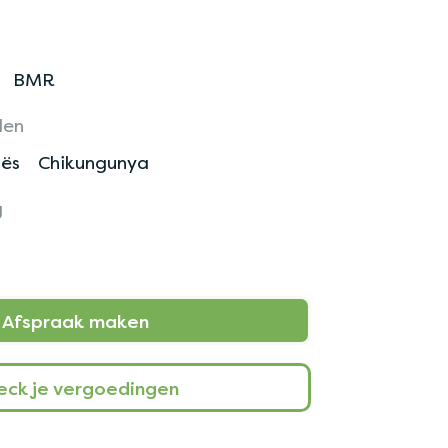
BMR
len
ës
Chikungunya
g
Afspraak maken
eck je vergoedingen