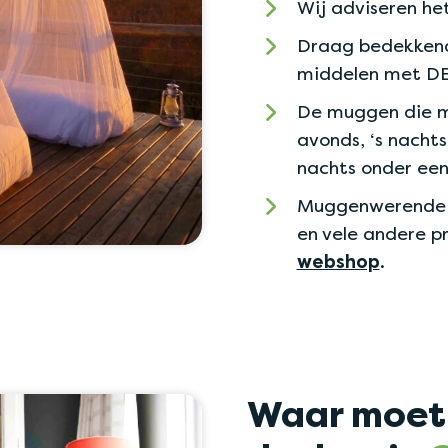
Wij adviseren he
Draag bedekkend
middelen met DE
De muggen die ma
avonds, ‘s nachts
nachts onder een
Muggenwerende m
en vele andere p
webshop
.
Waar moet 