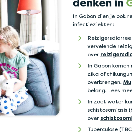
denken in
In Gabon dien je ook 
infectieziekten:
Reizigersdiarree 
vervelende reizi
over
reizigersdi
In Gabon komen m
zika of chikungu
overbrengen.
Mu
belang. Lees me
In zoet water ku
schistosomiasis (
over
schistosomi
Tuberculose (TBC)