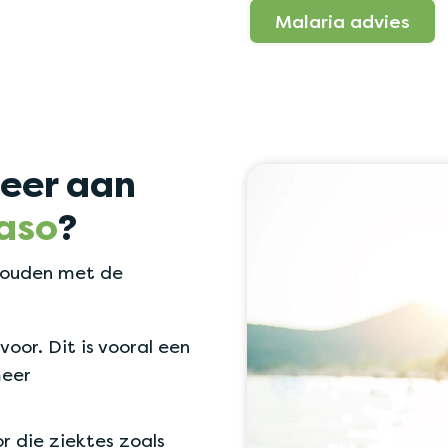
Malaria advies
eer aan
aso
?
 houden met de
oor. Dit is vooral een
meer
 die ziektes zoals