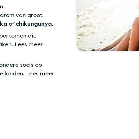
en
aarom van groot
ika
of
chikungunya
.
voorkomen die
zaken. Lees meer
andere soa’s op
se landen. Lees meer