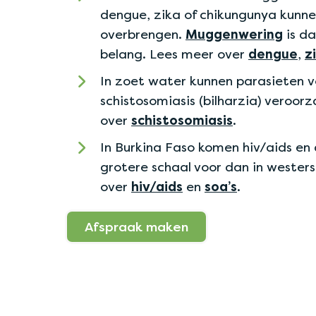
dengue, zika of chikungunya kunn
overbrengen.
Muggenwering
is d
belang. Lees meer over
dengue
,
z
In zoet water kunnen parasieten 
schistosomiasis (bilharzia) veroor
over
schistosomiasis
.
In Burkina Faso komen hiv/aids en 
grotere schaal voor dan in wester
over
hiv/aids
en
soa’s
.
Afspraak maken