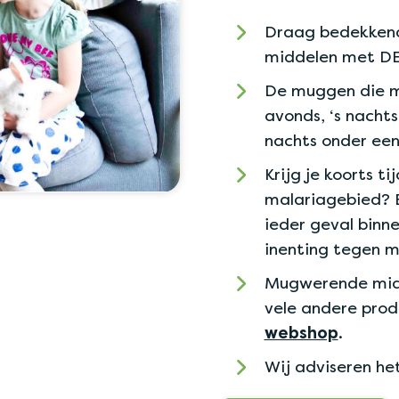
Draag bedekkend
middelen met DE
De muggen die ma
avonds, ‘s nachts
nachts onder een
Krijg je koorts tij
malariagebied? B
ieder geval binne
inenting tegen m
Mugwerende midd
vele andere prod
webshop
.
Wij adviseren he