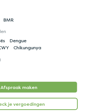
BMR
len
ës
Dengue
ACWY
Chikungunya
g
Afspraak maken
eck je vergoedingen