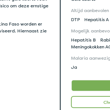
isico om deze ernstige
Altijd aanbevolen
DTP
Hepatitis A
kina Faso worden er
iseerd. Hiernaast zie
Mogelijk aanbevo
Hepatitis B
Rabi
Meningokokken 
Malaria aanwezi
Ja
Ch