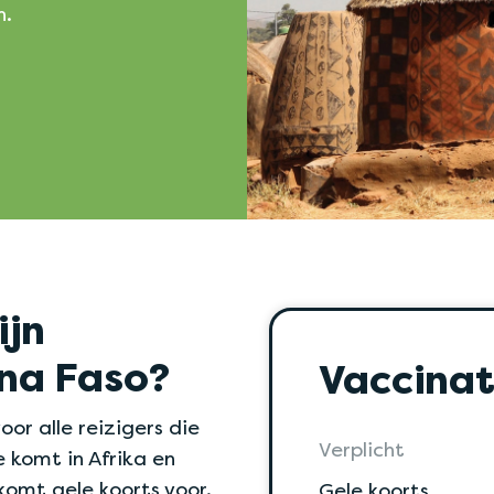
n.
ijn
ina Faso?
Vaccinat
oor alle reizigers die
Verplicht
e komt in Afrika en
komt gele koorts voor.
Gele koorts