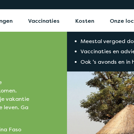
ngen
Vaccinaties
Kosten
Onze loc
Meestal vergoed do
Vaccinaties en advie
Ook 's avonds en in
e
rkomen.
 je vakantie
e leven. Ga
ina Faso